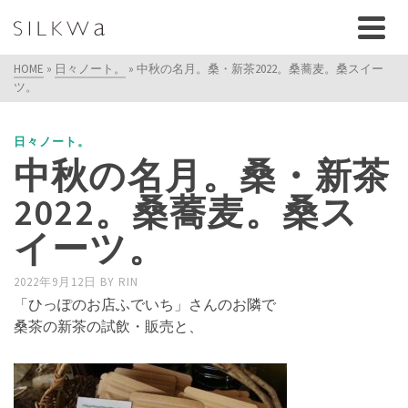
HOME
»
日々ノート。
»
中秋の名月。桑・新茶2022。桑蕎麦。桑スイー
ツ。
日々ノート。
中秋の名月。桑・新茶
2022。桑蕎麦。桑ス
イーツ。
2022年9月12日
BY
RIN
「ひっぽのお店ふでいち」さんのお隣で
桑茶の新茶の試飲・販売と、