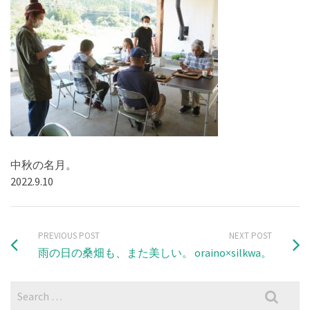
中秋の名月。
2022.9.10
PREVIOUS POST
NEXT POST
雨の日の桑畑も、また美しい。
oraino×silkwa。
Search
for: